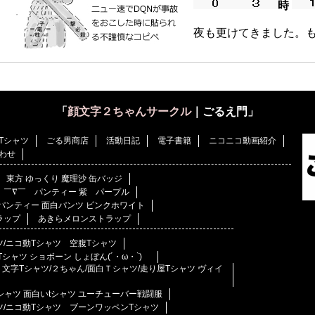
時
夜も更けてきました。
「
顔文字２ちゃんサークル
｜ごるえ門」
Tシャツ
ごる男商店
活動日記
電子書籍
ニコニコ動画紹介
わせ
 東方 ゆっくり 魔理沙 缶バッジ
 ￣∇￣ パンティー 紫 パープル
 パンティー 面白パンツ ピンクホワイト
ラップ
あきらメロンストラップ
ツ/ニコ動Tシャツ 空腹Tシャツ
Tシャツ ショボーン しょぼん(´・ω・`)
 文字Tシャツ/２ちゃん/面白Ｔシャツ/走り屋Tシャツ ヴィイ
tシャツ 面白いtシャツ ユーチューバー戦闘服
ツ/ニコ動Tシャツ ブーンワッペンTシャツ