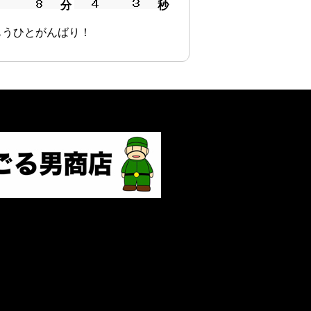
分
秒
もうひとがんばり！