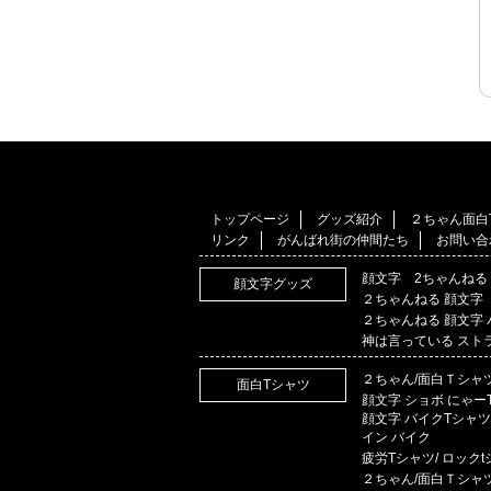
トップページ
グッズ紹介
２ちゃん面白
リンク
がんばれ街の仲間たち
お問い合
顔文字 2ちゃんねる
顔文字グッズ
２ちゃんねる 顔文字
２ちゃんねる 顔文字
神は言っている スト
２ちゃん/面白Ｔシャ
面白Tシャツ
顔文字 ショボ にゃー
顔文字 バイクTシャツ
イン バイク
疲労Tシャツ/ ロック
２ちゃん/面白Ｔシャ