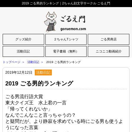
2019 ごる男的ランキング｜2ちゃん顔文字サークル ごるえ門
グッズ紹介
２ちゃんTシャツ
ごる男商店
活動日記
電子書籍（無料）
ニコニコ動画紹介
トップページ
活動日記
2019 ごる男的ランキング
2019年12月12日
活動日記
2019 ごる男的ランキング
ごる男流行語大賞
東大クイズ王 水上君の一言
「帰ってくれないか」
なんでこんなこと言っちゃうの？
と疑問だが、より静寂を求めている時にごる男も使うよ
うになった言葉