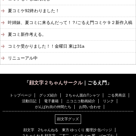
夏コミケ92終わりました！
叶姉妹、夏コミに来るんだって！？/ごるえ門コミケ９２新作入稿
夏コミ新作考える。
コミケ受かりました！！金曜日 東は31a
リニューアル中
「
顔文字２ちゃんサークル
｜ごるえ門」
トップページ
グッズ紹介
２ちゃん面白Tシャツ
ごる男商店
活動日記
電子書籍
ニコニコ動画紹介
リンク
がんばれ街の仲間たち
お問い合わせ
顔文字グッズ
顔文字 2ちゃんねる 東方 ゆっくり 魔理沙 缶バッジ
２ちゃんねる 顔文字 ￣∇￣ パンティー 紫 パープル