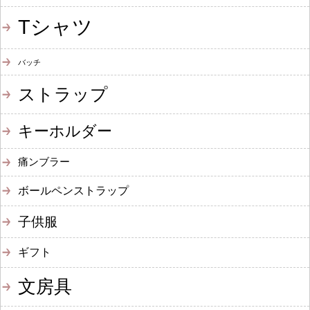
Tシャツ
バッチ
ストラップ
キーホルダー
痛ンブラー
ボールペンストラップ
子供服
ギフト
文房具