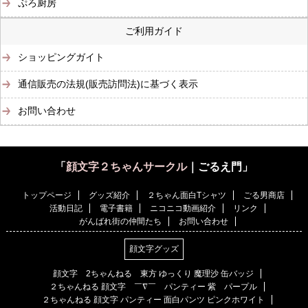
ぷろ厨房
ご利用ガイド
ショッピングガイト
通信販売の法規(販売訪問法)に基づく表示
お問い合わせ
「
顔文字２ちゃんサークル
｜ごるえ門」
トップページ
グッズ紹介
２ちゃん面白Tシャツ
ごる男商店
活動日記
電子書籍
ニコニコ動画紹介
リンク
がんばれ街の仲間たち
お問い合わせ
顔文字グッズ
顔文字 2ちゃんねる 東方 ゆっくり 魔理沙 缶バッジ
２ちゃんねる 顔文字 ￣∇￣ パンティー 紫 パープル
２ちゃんねる 顔文字 パンティー 面白パンツ ピンクホワイト