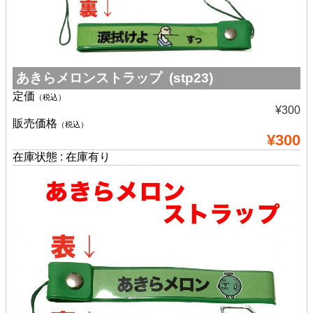
あきらメロンストラップ (stp23)
定価
（税込）
¥300
販売価格
（税込）
¥300
在庫状態 : 在庫有り