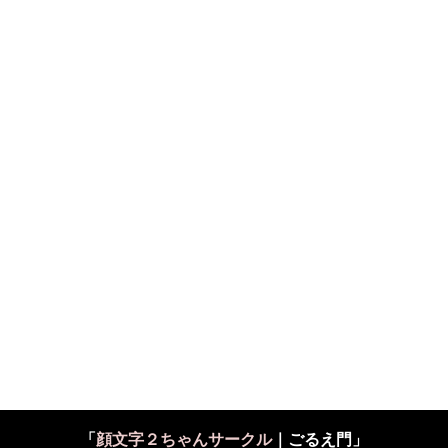
「
顔文字２ちゃんサークル
｜ごるえ門」