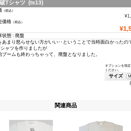
破Tシャツ (ts13)
価
（税込）
¥1
売価格
（税込）
¥1,
状態 : 廃盤
をあまり怒らせない方がいい‥ということで当時面白かったの
Tシャツを作りましたが
治ブームも終わっちゃって、廃盤となりました。
オプションを指定
ください。
サイズ
関連商品