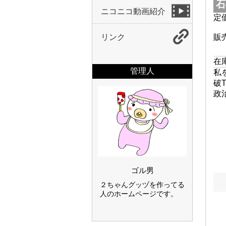
石
ニコニコ動画紹介
定
リンク
販
在庫
管理人
私
破
政
ゴル男
２ちゃんグッヅを作ってる
人のホームページです。