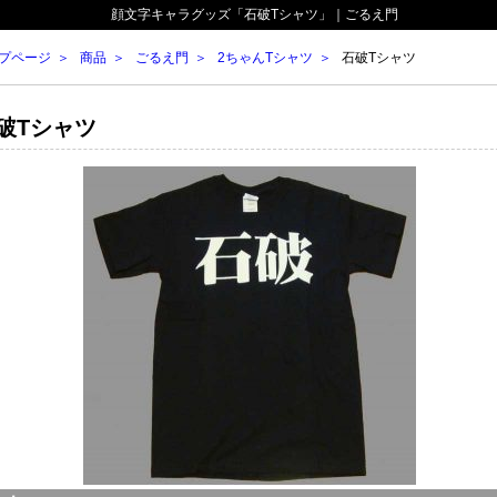
顔文字キャラグッズ「石破Tシャツ」｜ごるえ門
プページ
商品
ごるえ門
2ちゃんTシャツ
石破Tシャツ
破Tシャツ