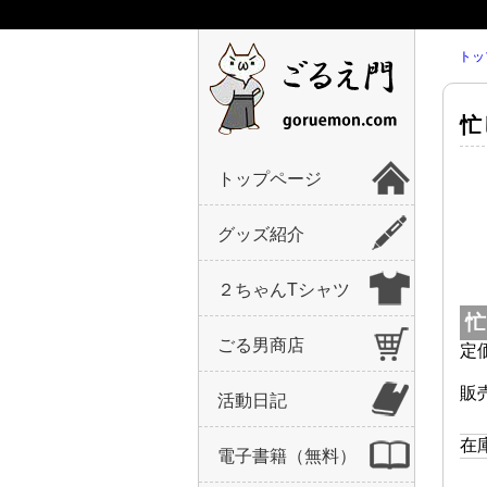
トッ
忙
トップページ
グッズ紹介
２ちゃんTシャツ
忙
ごる男商店
定
販
活動日記
在
電子書籍（無料）