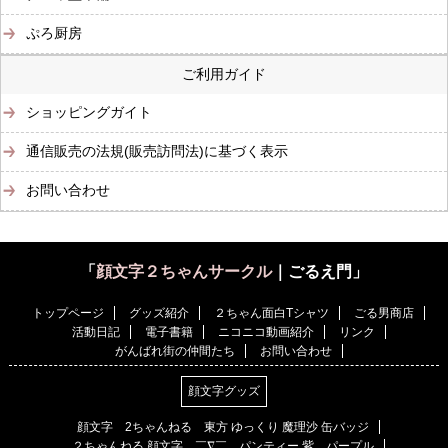
ぷろ厨房
ご利用ガイド
ショッピングガイト
通信販売の法規(販売訪問法)に基づく表示
お問い合わせ
「
顔文字２ちゃんサークル
｜ごるえ門」
トップページ
グッズ紹介
２ちゃん面白Tシャツ
ごる男商店
活動日記
電子書籍
ニコニコ動画紹介
リンク
がんばれ街の仲間たち
お問い合わせ
顔文字グッズ
顔文字 2ちゃんねる 東方 ゆっくり 魔理沙 缶バッジ
２ちゃんねる 顔文字 ￣∇￣ パンティー 紫 パープル