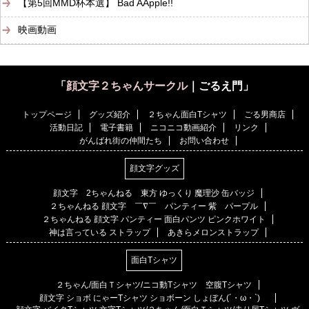
【第5回MMD杯本選】 Bad AApple!!
映画動画
「
顔文字２ちゃんサークル
｜ごるえ門」
トップページ
グッズ紹介
２ちゃん面白Tシャツ
ごる男商店
活動日記
電子書籍
ニコニコ動画紹介
リンク
がんばれ街の仲間たち
お問い合わせ
顔文字グッズ
顔文字 2ちゃんねる 東方 ゆっくり 魔理沙 缶バッジ
２ちゃんねる 顔文字 ￣∇￣ パンティー 紫 パープル
２ちゃんねる 顔文字 パンティー 面白パンツ ピンクホワイト
神は言っている ストラップ
あきらメロンストラップ
面白Tシャツ
２ちゃん/面白Ｔシャツ/ニコ動Tシャツ 空腹Tシャツ
顔文字 ショボ にゃーTシャツ ショボーン しょぼん(´・ω・`)