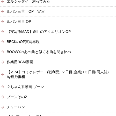
エルシャダイ 演ってみた
ルパン三世 OP 実写
ルパン三世 OP
【実写版MAD】創世のアクエリオンOP
BECKのOP実写再現
BOOWYのあの曲と似てる曲を聞き比べ
作業用BGM動画
【ｃ74】コミケレポート(戦利品) ２日目(企業)+３日目(同人誌)
by猫乃蜜柑
２ちゃん系動画 ブーン
ブーンその2
チャーハン