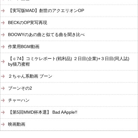
【実写版MAD】創世のアクエリオンOP
BECKのOP実写再現
BOOWYのあの曲と似てる曲を聞き比べ
作業用BGM動画
【ｃ74】コミケレポート(戦利品) ２日目(企業)+３日目(同人誌)
by猫乃蜜柑
２ちゃん系動画 ブーン
ブーンその2
チャーハン
【第5回MMD杯本選】 Bad AApple!!
映画動画