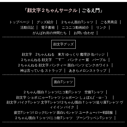
「
顔文字２ちゃんサークル
｜ごるえ門」
トップページ
グッズ紹介
２ちゃん面白Tシャツ
ごる男商店
活動日記
電子書籍
ニコニコ動画紹介
リンク
がんばれ街の仲間たち
お問い合わせ
顔文字グッズ
顔文字 2ちゃんねる 東方 ゆっくり 魔理沙 缶バッジ
２ちゃんねる 顔文字 ￣∇￣ パンティー 紫 パープル
２ちゃんねる 顔文字 パンティー 面白パンツ ピンクホワイト
神は言っている ストラップ
あきらメロンストラップ
面白Tシャツ
２ちゃん/面白Ｔシャツ/ニコ動Tシャツ 空腹Tシャツ
顔文字 ショボ にゃーTシャツ ショボーン しょぼん(´・ω・`)
顔文字 バイクTシャツ 文字Tシャツ/２ちゃん/面白Ｔシャツ/走り屋Tシャツ ヴ
ィイイン バイク
疲労Tシャツ/ ロックtシャツ 面白いtシャツ ユーチューバー戦闘服
２ちゃん/面白Ｔシャツ/ニコ動Tシャツ ブーンワッペンTシャツ