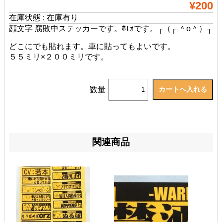
¥200
在庫状態 : 在庫有り
顔文字 腐敗中ステッカーです。ﾎﾓｫです。
┌（┌ ＾o＾）┐
どこにでも貼れます。車に貼ってもよいです。
５５ミリ×２００ミリです。
数量
関連商品