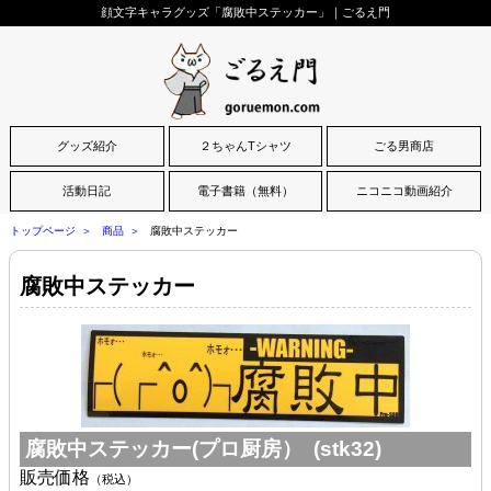
顔文字キャラグッズ「腐敗中ステッカー」｜ごるえ門
グッズ紹介
２ちゃんTシャツ
ごる男商店
活動日記
電子書籍（無料）
ニコニコ動画紹介
トップページ
商品
腐敗中ステッカー
腐敗中ステッカー
腐敗中ステッカー(プロ厨房） (stk32)
販売価格
（税込）