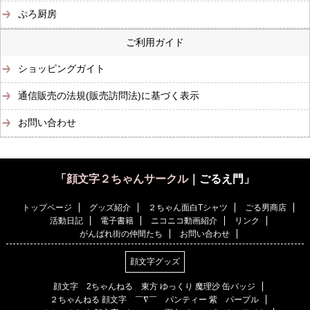
ぷろ厨房
ご利用ガイド
ショッピングガイト
通信販売の法規(販売訪問法)に基づく表示
お問い合わせ
「
顔文字２ちゃんサークル
｜ごるえ門」
トップページ
グッズ紹介
２ちゃん面白Tシャツ
ごる男商店
活動日記
電子書籍
ニコニコ動画紹介
リンク
がんばれ街の仲間たち
お問い合わせ
顔文字グッズ
顔文字 2ちゃんねる 東方 ゆっくり 魔理沙 缶バッジ
２ちゃんねる 顔文字 ￣∇￣ パンティー 紫 パープル