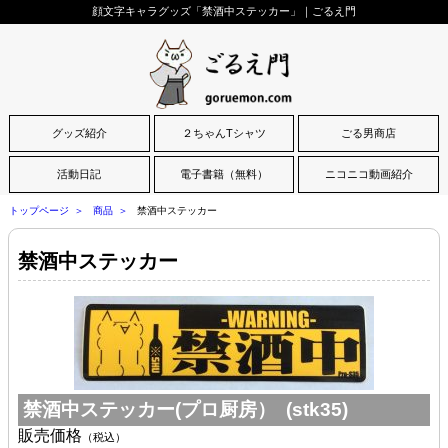
顔文字キャラグッズ「禁酒中ステッカー」｜ごるえ門
グッズ紹介
２ちゃんTシャツ
ごる男商店
活動日記
電子書籍（無料）
ニコニコ動画紹介
トップページ
商品
禁酒中ステッカー
禁酒中ステッカー
禁酒中ステッカー(プロ厨房） (stk35)
販売価格
（税込）