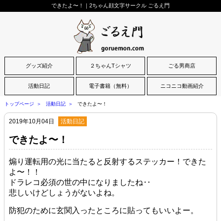
できたよ〜！｜2ちゃん顔文字サークル ごるえ門
グッズ紹介
２ちゃんTシャツ
ごる男商店
活動日記
電子書籍（無料）
ニコニコ動画紹介
トップページ
活動日記
できたよ〜！
2019年10月04日
活動日記
できたよ〜！
煽り運転用の光に当たると反射するステッカー！できた
よ〜！！
ドラレコ必須の世の中になりましたね‥
悲しいけどしょうがないよね。
防犯のために玄関入ったところに貼ってもいいよー。