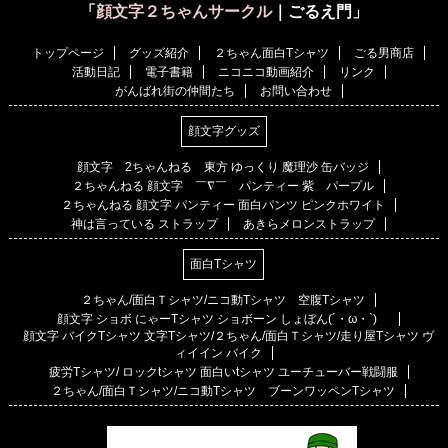
「
顔文字２ちゃんサークル
｜ごるえ門」
トップページ
グッズ紹介
２ちゃん面白Tシャツ
ごる男商店
活動日記
電子書籍
ニコニコ動画紹介
リンク
がんばれ街の仲間たち
お問い合わせ
顔文字グッズ
顔文字 2ちゃんねる 東方 ゆっくり 魔理沙 缶バッジ
２ちゃんねる 顔文字 ￣∇￣ パンティー 紫 パープル
２ちゃんねる 顔文字 パンティー 面白パンツ ピンクホワイト
神は言っている ストラップ
あきらメロンストラップ
面白Tシャツ
２ちゃん/面白Ｔシャツ/ニコ動Tシャツ 空腹Tシャツ
顔文字 ショボ にゃーTシャツ ショボーン しょぼん(´・ω・`)
顔文字 バイクTシャツ 文字Tシャツ/２ちゃん/面白Ｔシャツ/走り屋Tシャツ ヴ
ィイイン バイク
疲労Tシャツ/ ロックtシャツ 面白いtシャツ ユーチューバー戦闘服
２ちゃん/面白Ｔシャツ/ニコ動Tシャツ ブーンワッペンTシャツ