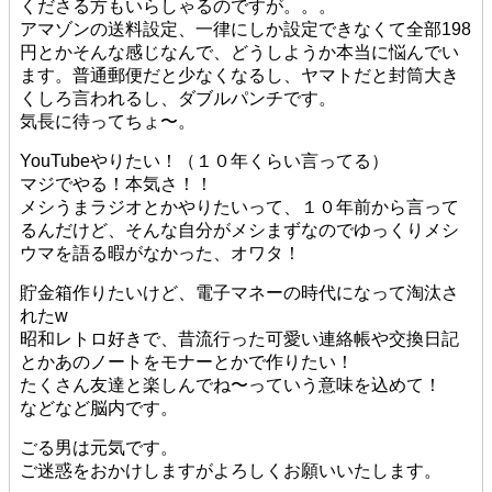
くださる方もいらしゃるのですが。。。
アマゾンの送料設定、一律にしか設定できなくて全部198
円とかそんな感じなんで、どうしようか本当に悩んでい
ます。普通郵便だと少なくなるし、ヤマトだと封筒大き
くしろ言われるし、ダブルパンチです。
気長に待ってちょ〜。
YouTubeやりたい！（１０年くらい言ってる）
マジでやる！本気さ！！
メシうまラジオとかやりたいって、１０年前から言って
るんだけど、そんな自分がメシまずなのでゆっくりメシ
ウマを語る暇がなかった、オワタ！
貯金箱作りたいけど、電子マネーの時代になって淘汰さ
れたw
昭和レトロ好きで、昔流行った可愛い連絡帳や交換日記
とかあのノートをモナーとかで作りたい！
たくさん友達と楽しんでね〜っていう意味を込めて！
などなど脳内です。
ごる男は元気です。
ご迷惑をおかけしますがよろしくお願いいたします。