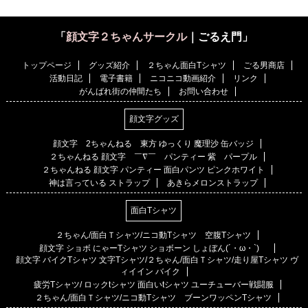
「
顔文字２ちゃんサークル
｜ごるえ門」
トップページ
グッズ紹介
２ちゃん面白Tシャツ
ごる男商店
活動日記
電子書籍
ニコニコ動画紹介
リンク
がんばれ街の仲間たち
お問い合わせ
顔文字グッズ
顔文字 2ちゃんねる 東方 ゆっくり 魔理沙 缶バッジ
２ちゃんねる 顔文字 ￣∇￣ パンティー 紫 パープル
２ちゃんねる 顔文字 パンティー 面白パンツ ピンクホワイト
神は言っている ストラップ
あきらメロンストラップ
面白Tシャツ
２ちゃん/面白Ｔシャツ/ニコ動Tシャツ 空腹Tシャツ
顔文字 ショボ にゃーTシャツ ショボーン しょぼん(´・ω・`)
顔文字 バイクTシャツ 文字Tシャツ/２ちゃん/面白Ｔシャツ/走り屋Tシャツ ヴ
ィイイン バイク
疲労Tシャツ/ ロックtシャツ 面白いtシャツ ユーチューバー戦闘服
２ちゃん/面白Ｔシャツ/ニコ動Tシャツ ブーンワッペンTシャツ