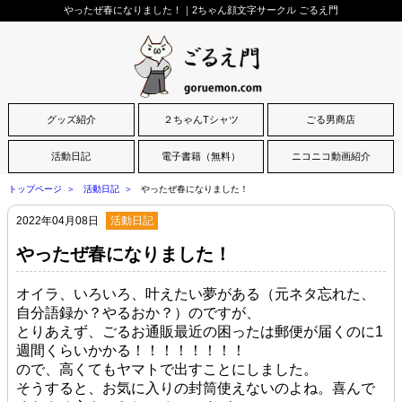
やったぜ春になりました！｜2ちゃん顔文字サークル ごるえ門
グッズ紹介
２ちゃんTシャツ
ごる男商店
活動日記
電子書籍（無料）
ニコニコ動画紹介
トップページ
活動日記
やったぜ春になりました！
2022年04月08日
活動日記
やったぜ春になりました！
オイラ、いろいろ、叶えたい夢がある（元ネタ忘れた、
自分語録か？やるおか？）のですが、
とりあえず、ごるお通販最近の困ったは郵便が届くのに1
週間くらいかかる！！！！！！！！
ので、高くてもヤマトで出すことにしました。
そうすると、お気に入りの封筒使えないのよね。喜んで