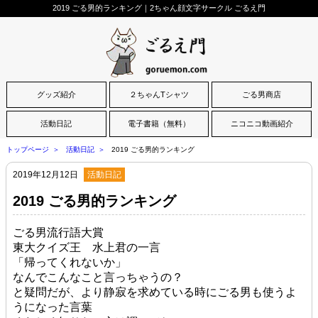
2019 ごる男的ランキング｜2ちゃん顔文字サークル ごるえ門
グッズ紹介
２ちゃんTシャツ
ごる男商店
活動日記
電子書籍（無料）
ニコニコ動画紹介
トップページ
活動日記
2019 ごる男的ランキング
2019年12月12日
活動日記
2019 ごる男的ランキング
ごる男流行語大賞
東大クイズ王 水上君の一言
「帰ってくれないか」
なんでこんなこと言っちゃうの？
と疑問だが、より静寂を求めている時にごる男も使うよ
うになった言葉