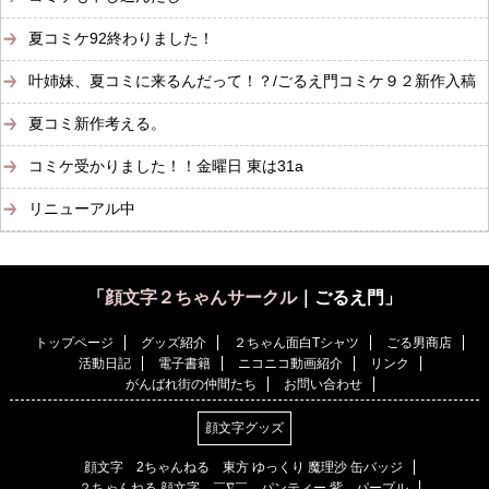
夏コミケ92終わりました！
叶姉妹、夏コミに来るんだって！？/ごるえ門コミケ９２新作入稿
夏コミ新作考える。
コミケ受かりました！！金曜日 東は31a
リニューアル中
「
顔文字２ちゃんサークル
｜ごるえ門」
トップページ
グッズ紹介
２ちゃん面白Tシャツ
ごる男商店
活動日記
電子書籍
ニコニコ動画紹介
リンク
がんばれ街の仲間たち
お問い合わせ
顔文字グッズ
顔文字 2ちゃんねる 東方 ゆっくり 魔理沙 缶バッジ
２ちゃんねる 顔文字 ￣∇￣ パンティー 紫 パープル