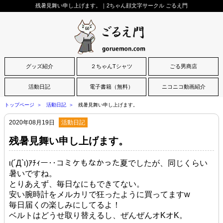
残暑見舞い申し上げます。｜2ちゃん顔文字サークル ごるえ門
グッズ紹介
２ちゃんTシャツ
ごる男商店
活動日記
電子書籍（無料）
ニコニコ動画紹介
トップページ
活動日記
残暑見舞い申し上げます。
2020年08月19日
活動日記
残暑見舞い申し上げます。
ι(´Д`ι)ｱﾁｨー‥コミケもなかった夏でしたが、同じくらい
暑いですね。
とりあえず、毎日なにもできてない。
安い腕時計をメルカリで狂ったように買ってますw
毎日届くの楽しみにしてるよ！
ベルトはどうせ取り替えるし、ぜんぜんオKオK。