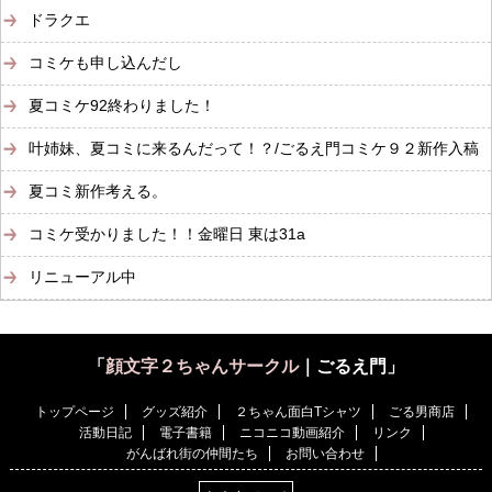
ドラクエ
コミケも申し込んだし
夏コミケ92終わりました！
叶姉妹、夏コミに来るんだって！？/ごるえ門コミケ９２新作入稿
夏コミ新作考える。
コミケ受かりました！！金曜日 東は31a
リニューアル中
「
顔文字２ちゃんサークル
｜ごるえ門」
トップページ
グッズ紹介
２ちゃん面白Tシャツ
ごる男商店
活動日記
電子書籍
ニコニコ動画紹介
リンク
がんばれ街の仲間たち
お問い合わせ