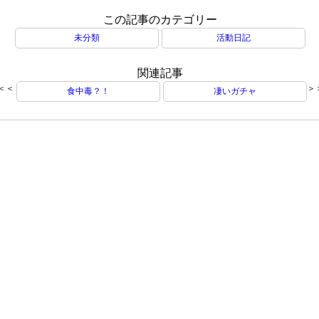
この記事のカテゴリー
未分類
活動日記
関連記事
＜＜
＞
食中毒？！
凄いガチャ