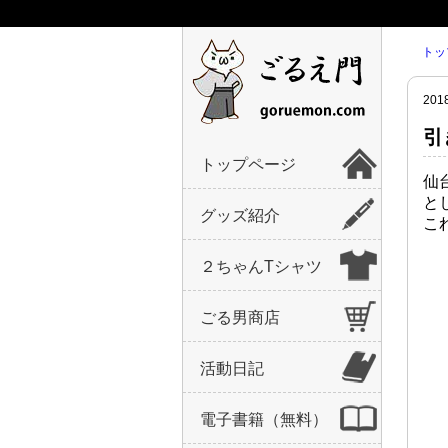
トッ
20
引
トップページ
仙
と
グッズ紹介
こ
２ちゃんTシャツ
ごる男商店
活動日記
電子書籍（無料）