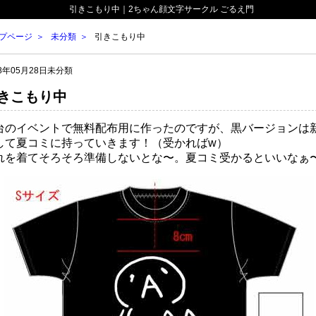
引きこもり中｜2ちゃん顔文字サークル ごるえ門
プページ
未分類
引きこもり中
18年05月28日
未分類
きこもり中
台のイベントで無料配布用に作ったのですが、黒バージョンは
して夏コミに持っていきます！（受かればw）
れを着てそろそろ準備しないとな〜。夏コミ受かるといいなぁ