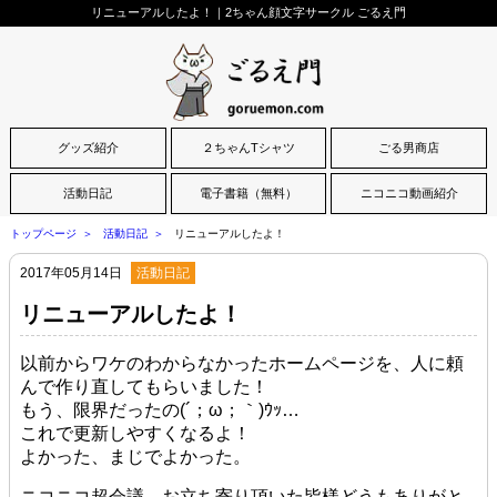
リニューアルしたよ！｜2ちゃん顔文字サークル ごるえ門
グッズ紹介
２ちゃんTシャツ
ごる男商店
活動日記
電子書籍（無料）
ニコニコ動画紹介
トップページ
活動日記
リニューアルしたよ！
2017年05月14日
活動日記
リニューアルしたよ！
以前からワケのわからなかったホームページを、人に頼
んで作り直してもらいました！
もう、限界だったの(´；ω；｀)ｳｯ…
これで更新しやすくなるよ！
よかった、まじでよかった。
ニコニコ超会議、お立ち寄り頂いた皆様どうもありがと