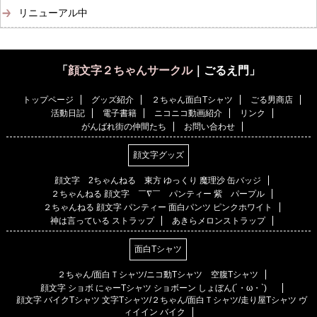
リニューアル中
「
顔文字２ちゃんサークル
｜ごるえ門」
トップページ
グッズ紹介
２ちゃん面白Tシャツ
ごる男商店
活動日記
電子書籍
ニコニコ動画紹介
リンク
がんばれ街の仲間たち
お問い合わせ
顔文字グッズ
顔文字 2ちゃんねる 東方 ゆっくり 魔理沙 缶バッジ
２ちゃんねる 顔文字 ￣∇￣ パンティー 紫 パープル
２ちゃんねる 顔文字 パンティー 面白パンツ ピンクホワイト
神は言っている ストラップ
あきらメロンストラップ
面白Tシャツ
２ちゃん/面白Ｔシャツ/ニコ動Tシャツ 空腹Tシャツ
顔文字 ショボ にゃーTシャツ ショボーン しょぼん(´・ω・`)
顔文字 バイクTシャツ 文字Tシャツ/２ちゃん/面白Ｔシャツ/走り屋Tシャツ ヴ
ィイイン バイク